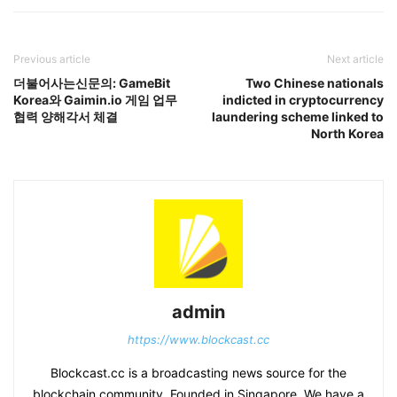
Previous article
Next article
더불어사는신문의: GameBit
Two Chinese nationals
Korea와 Gaimin.io 게임 업무
indicted in cryptocurrency
협력 양해각서 체결
laundering scheme linked to
North Korea
admin
https://www.blockcast.cc
Blockcast.cc is a broadcasting news source for the
blockchain community. Founded in Singapore. We have a