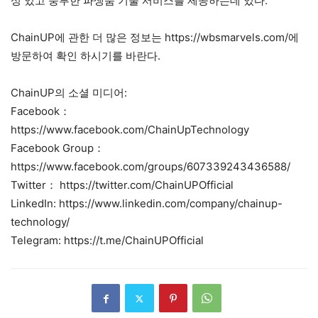
성 있고 풍부한 파생품 기술 서비스를 제공하는데 있다.
ChainUP에 관한 더 많은 정보는 https://wbsmarvels.com/에
방문하여 확인 하시기를 바란다.
ChainUP의 소셜 미디어:
Facebook：
https://www.facebook.com/ChainUpTechnology
Facebook Group：
https://www.facebook.com/groups/607339243436588/
Twitter： https://twitter.com/ChainUPOfficial
LinkedIn: https://www.linkedin.com/company/chainup-
technology/
Telegram: https://t.me/ChainUPOfficial